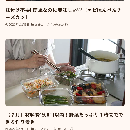
味付け不要‼簡単なのに美味しい♡【エビはんぺんチ
ーズカツ】
2023年11月8日
お弁当（メインのおかず）
【７月】材料費1500円以内！野菜たっぷり１時間でで
きる作り置き
2023年7月19日
スープジャー（汁物・スープ）