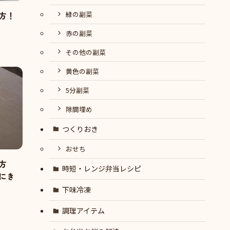
方！
緑の副菜
赤の副菜
その他の副菜
黄色の副菜
5分副菜
隙間埋め
つくりおき
おせち
方
時短・レンジ弁当レシピ
にき
下味冷凍
調理アイテム