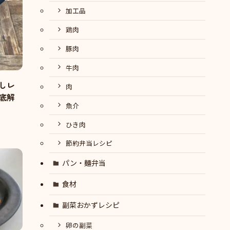
加工品
鶏肉
豚肉
牛肉
しレ
肉
底解
魚介
ひき肉
節約弁当レシピ
パン・麺弁当
食材
副菜おかずレシピ
卵の副菜