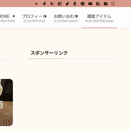
HOME
プロフィール
お問い合わせ
調理アイテム
n-ifont-home
jic jin-ifont-mail
jic jin-ifont-pencil
jic jin-ifont-folkspoon
スポンサーリンク