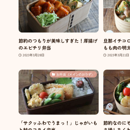
節約のつもりが美味しすぎた！厚揚げ
旦那イチコ
のエビチリ弁当
もも肉の明
2023年3月28日
2023年3月21日
お弁当（メインのおかず）
「サクッふわでうまっ！」じゃがいも
節約なのに
と鮭のフライ弁当
さ増しちく