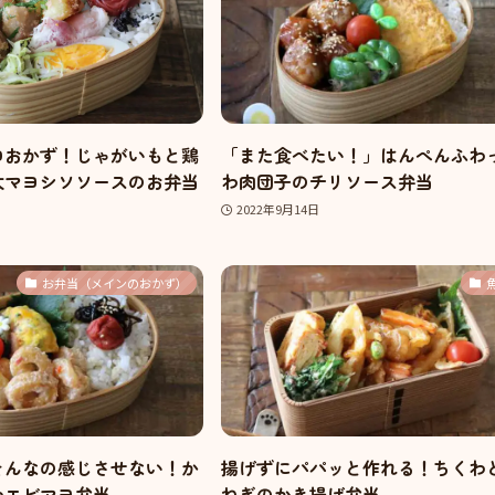
ロおかず！じゃがいもと鶏
「また食べたい！」はんぺんふわ
太マヨシソソースのお弁当
わ肉団子のチリソース弁当
2022年9月14日
お弁当（メインのおかず）
そんなの感じさせない！か
揚げずにパパッと作れる！ちくわ
わエビマヨ弁当
ねぎのかき揚げ弁当