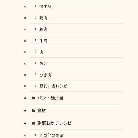
加工品
鶏肉
豚肉
牛肉
肉
魚介
ひき肉
節約弁当レシピ
パン・麺弁当
食材
副菜おかずレシピ
その他の副菜