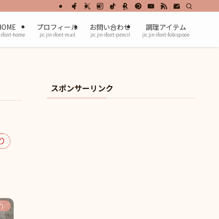
HOME
プロフィール
お問い合わせ
調理アイテム
n-ifont-home
jic jin-ifont-mail
jic jin-ifont-pencil
jic jin-ifont-folkspoon
スポンサーリンク
ず）