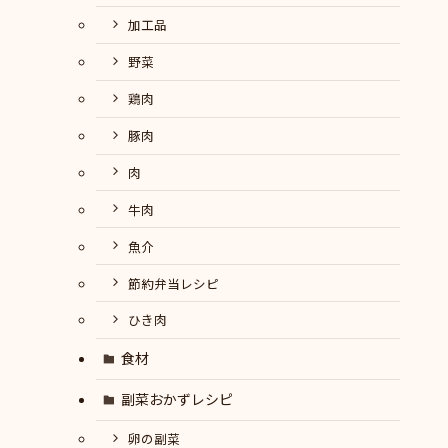
加工品
野菜
鶏肉
豚肉
肉
牛肉
魚介
節約弁当レシピ
ひき肉
食材
副菜おかずレシピ
卵の副菜