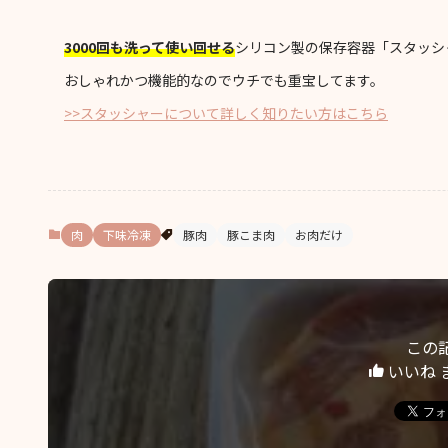
3000回も洗って使い回せる
シリコン製の保存容器「スタッシ
おしゃれかつ機能的なのでウチでも重宝してます。
>>スタッシャーについて詳しく知りたい方はこちら
肉
下味冷凍
豚肉
豚こま肉
お肉だけ
この
いいね 