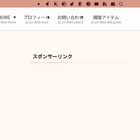
HOME
プロフィール
お問い合わせ
調理アイテム
n-ifont-home
jic jin-ifont-mail
jic jin-ifont-pencil
jic jin-ifont-folkspoon
スポンサーリンク