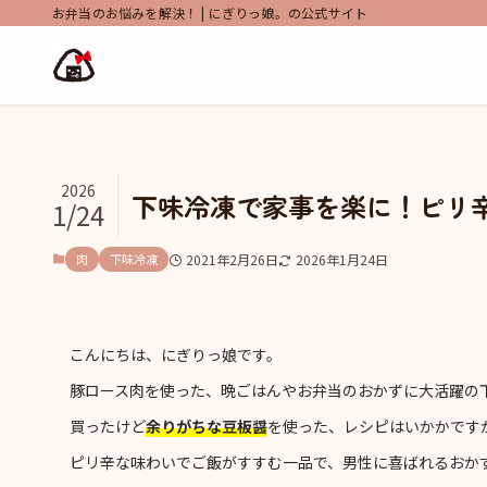
お弁当のお悩みを解決！ | にぎりっ娘。の公式サイト
2026
下味冷凍で家事を楽に！ピリ
1/24
肉
下味冷凍
2021年2月26日
2026年1月24日
こんにちは、にぎりっ娘です。
豚ロース肉を使った、晩ごはんやお弁当のおかずに大活躍の
買ったけど
余りがちな豆板醤
を使った、レシピはいかかです
ピリ辛な味わいでご飯がすすむ一品で、男性に喜ばれるおか