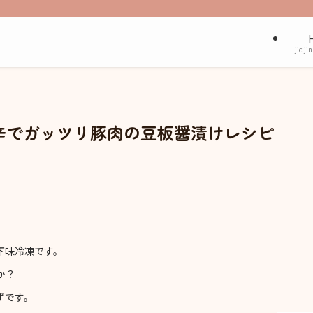
jic ji
辛でガッツリ豚肉の豆板醤漬けレシピ
下味冷凍です。
か？
ずです。