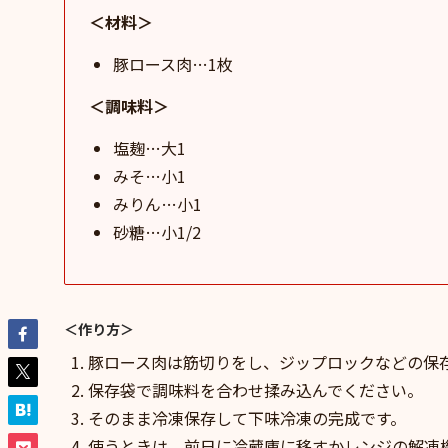
＜材料＞
豚ロース肉…1枚
＜調味料＞
塩麹…大1
みそ…小1
みりん…小1
砂糖…小1/2
＜作り方＞
豚ロース肉は筋切りをし、ジップロックなどの保
保存袋で調味料を合わせ揉み込んでください。
そのまま冷凍保存して下味冷凍の完成です。
使うときは、前日に冷蔵庫に移すかレンジの解凍