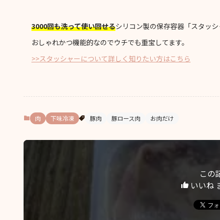
3000回も洗って使い回せる
シリコン製の保存容器「スタッシ
おしゃれかつ機能的なのでウチでも重宝してます。
>>スタッシャーについて詳しく知りたい方はこちら
肉
下味冷凍
豚肉
豚ロース肉
お肉だけ
この
いいね 