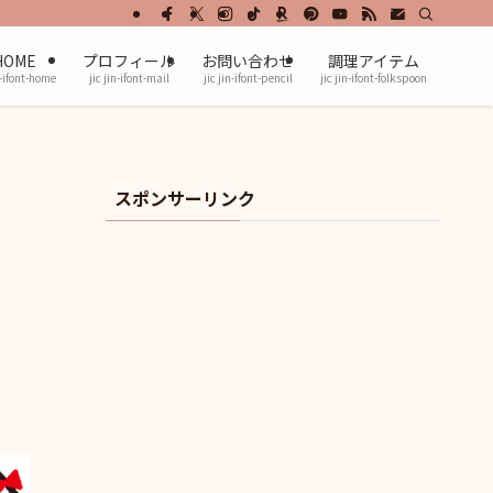
HOME
プロフィール
お問い合わせ
調理アイテム
n-ifont-home
jic jin-ifont-mail
jic jin-ifont-pencil
jic jin-ifont-folkspoon
スポンサーリンク