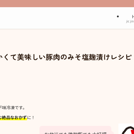
jic ji
かくて美味しい豚肉のみそ塩麹漬けレシピ
下味冷凍です。
む絶品なおかず
に！