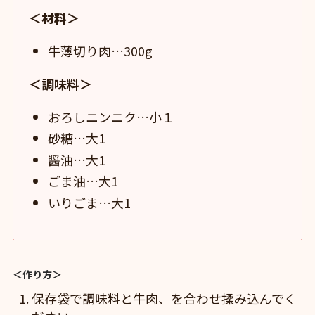
＜材料＞
牛薄切り肉…300g
＜調味料＞
おろしニンニク…小１
砂糖…大1
醤油…大1
ごま油…大1
いりごま…大1
＜作り方＞
保存袋で調味料と牛肉、を合わせ揉み込んでく