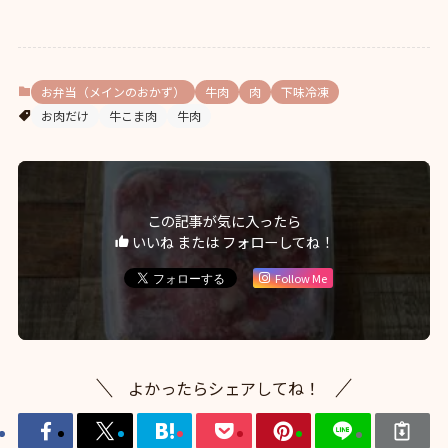
お弁当（メインのおかず）
牛肉
肉
下味冷凍
お肉だけ
牛こま肉
牛肉
この記事が気に入ったら
いいね または フォローしてね！
Follow Me
よかったらシェアしてね！