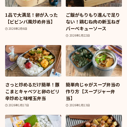
1品で大満足！卵が入った
ご飯がもりもり進んで足り
【ビビンバ風炒め弁当】
ない！鶏むね肉の新玉ねぎ
バーベキューソース
2026年2月6日
2026年1月22日
さっと炒めるだけ簡単！豚
簡単肉じゃがスープ弁当の
こまとキャベツと卵のピリ
作り方【スープジャー弁
辛炒めと味噌玉弁当
当】
2026年1月17日
2026年1月13日