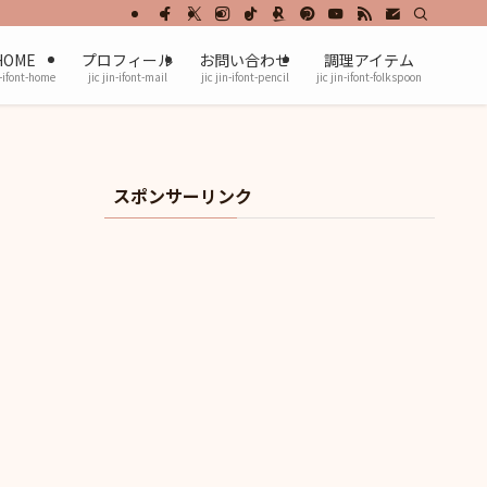
HOME
プロフィール
お問い合わせ
調理アイテム
n-ifont-home
jic jin-ifont-mail
jic jin-ifont-pencil
jic jin-ifont-folkspoon
スポンサーリンク