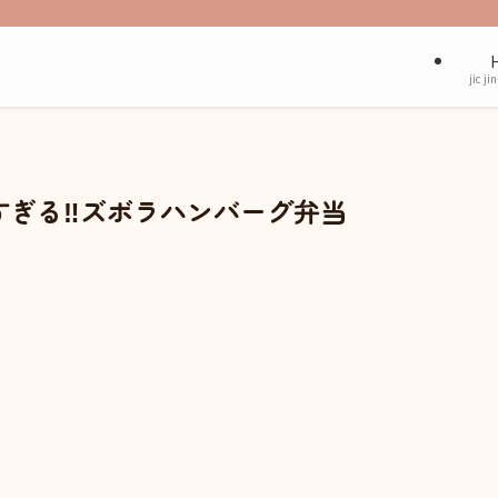
jic ji
すぎる‼ズボラハンバーグ弁当