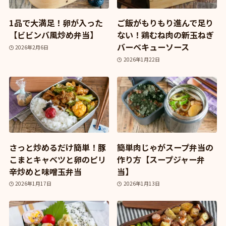
1品で大満足！卵が入った
ご飯がもりもり進んで足り
【ビビンバ風炒め弁当】
ない！鶏むね肉の新玉ねぎ
バーベキューソース
2026年2月6日
2026年1月22日
さっと炒めるだけ簡単！豚
簡単肉じゃがスープ弁当の
こまとキャベツと卵のピリ
作り方【スープジャー弁
辛炒めと味噌玉弁当
当】
2026年1月17日
2026年1月13日