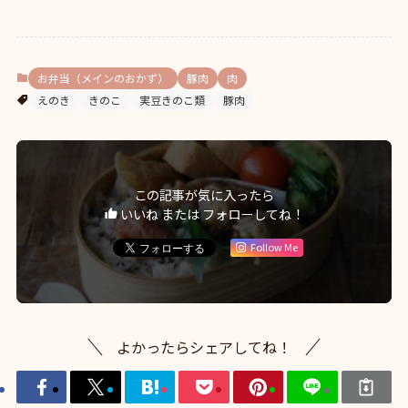
お弁当（メインのおかず）
豚肉
肉
えのき
きのこ
実豆きのこ類
豚肉
この記事が気に入ったら
いいね または フォローしてね！
Follow Me
よかったらシェアしてね！