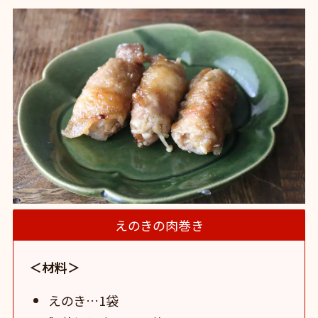
えのきの肉巻き
＜材料＞
えのき…1袋