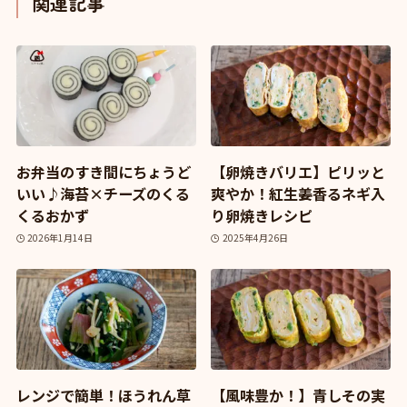
関連記事
お弁当のすき間にちょうど
【卵焼きバリエ】ピリッと
いい♪海苔×チーズのくる
爽やか！紅生姜香るネギ入
くるおかず
り卵焼きレシピ
2026年1月14日
2025年4月26日
レンジで簡単！ほうれん草
【風味豊か！】青しその実