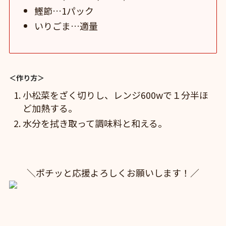
鰹節…1パック
いりごま…適量
＜作り方＞
小松菜をざく切りし、レンジ600wで１分半ほ
ど加熱する。
水分を拭き取って調味料と和える。
＼ポチッと応援よろしくお願いします！／