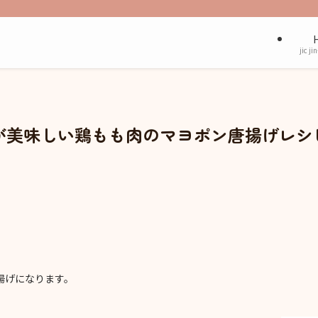
jic ji
が美味しい鶏もも肉のマヨポン唐揚げレシ
揚げになります。