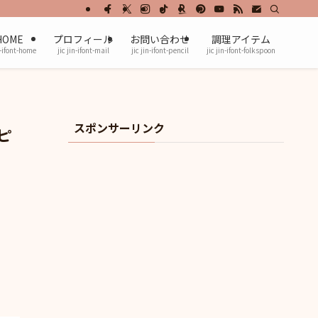
HOME
プロフィール
お問い合わせ
調理アイテム
n-ifont-home
jic jin-ifont-mail
jic jin-ifont-pencil
jic jin-ifont-folkspoon
スポンサーリンク
ピ