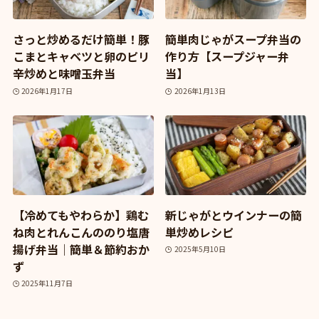
さっと炒めるだけ簡単！豚
簡単肉じゃがスープ弁当の
こまとキャベツと卵のピリ
作り方【スープジャー弁
辛炒めと味噌玉弁当
当】
2026年1月17日
2026年1月13日
【冷めてもやわらか】鶏む
新じゃがとウインナーの簡
ね肉とれんこんののり塩唐
単炒めレシピ
揚げ弁当｜簡単＆節約おか
2025年5月10日
ず
2025年11月7日