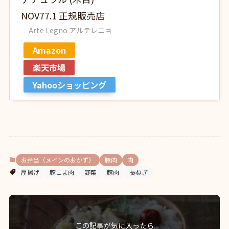
NOV77.1 正規販売店
Arte Legno アルテレニョ
Amazon
楽天市場
Yahooショッピング
お弁当（メインのおかず）
豚肉
肉
厚揚げ
豚こま肉
野菜
豚肉
長ねぎ
この記事が気に入ったら