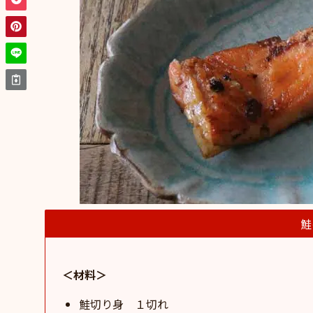
鮭
＜材料＞
鮭切り身 １切れ