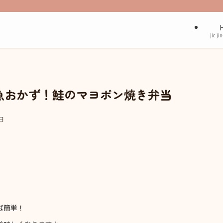
jic ji
魚おかず！鮭のマヨポン焼き弁当
日
ば簡単！