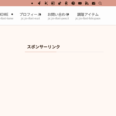
HOME
プロフィール
お問い合わせ
調理アイテム
n-ifont-home
jic jin-ifont-mail
jic jin-ifont-pencil
jic jin-ifont-folkspoon
スポンサーリンク