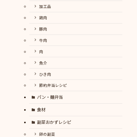
加工品
鶏肉
豚肉
牛肉
肉
魚介
ひき肉
節約弁当レシピ
パン・麺弁当
食材
副菜おかずレシピ
卵の副菜