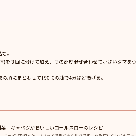
込む。
(液体)を３回に分けて加え、その都度混ぜ合わせて小さいダマを
の順にまとわせて190℃の油で4分ほど揚げる。
副菜！キャベツがおいしいコールスローのレシピ
。 キャベツを使った、パパっとできちゃう副菜です。 火を使わないから工程