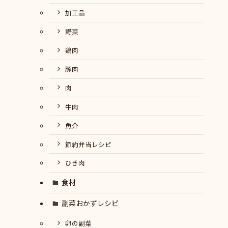
加工品
野菜
鶏肉
豚肉
肉
牛肉
魚介
節約弁当レシピ
ひき肉
食材
副菜おかずレシピ
卵の副菜