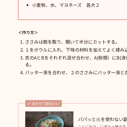
小麦粉、水、マヨネーズ 各大２
＜作り方＞
ささみは筋を取り、開いて半分にカットする。
１をボウルに入れ、下味の材料を加えてよく揉み
衣のAとBをそれぞれ混ぜ合わせ、A(粉類）にB
る。
バッター液を合わせ、２のささみにバッター液と衣
あわせて読みたい
パパっと火を使わない
こんにちは、にぎりっ娘です