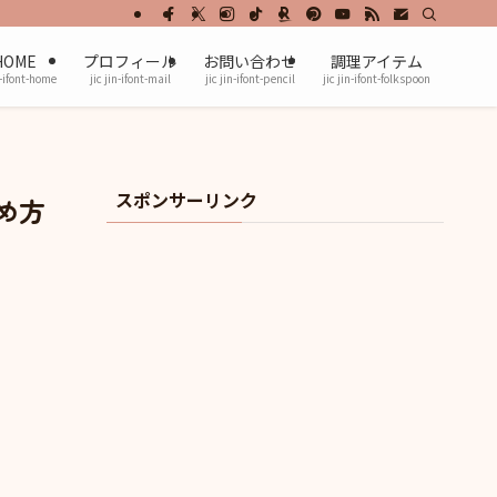
HOME
プロフィール
お問い合わせ
調理アイテム
n-ifont-home
jic jin-ifont-mail
jic jin-ifont-pencil
jic jin-ifont-folkspoon
スポンサーリンク
め方