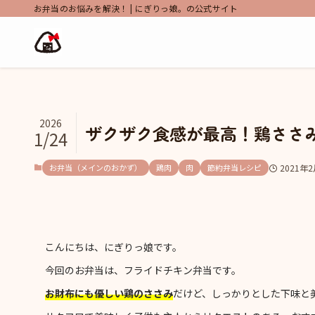
お弁当のお悩みを解決！ | にぎりっ娘。の公式サイト
2026
ザクザク食感が最高！鶏ささ
1/24
お弁当（メインのおかず）
鶏肉
肉
節約弁当レシピ
2021年
こんにちは、にぎりっ娘です。
今回のお弁当は、フライドチキン弁当です。
お財布にも優しい鶏のささみ
だけど、しっかりとした下味と