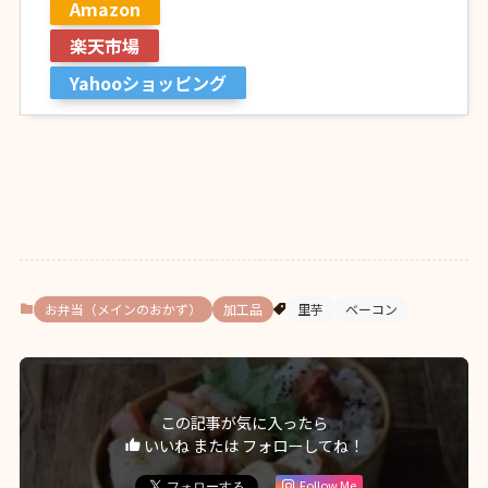
Amazon
楽天市場
Yahooショッピング
お弁当（メインのおかず）
加工品
里芋
ベーコン
この記事が気に入ったら
いいね または フォローしてね！
Follow Me