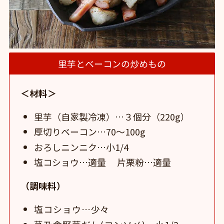
里芋とベーコンの炒めもの
＜材料＞
里芋（自家製冷凍）…３個分（220g）
厚切りベーコン…70〜100g
おろしニンニク…小1/4
塩コショウ…適量 片栗粉…適量
（調味料）
塩コショウ…少々