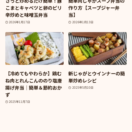
さっと炒めるだけ簡単！豚
簡単肉じゃがスープ弁当の
こまとキャベツと卵のピリ
作り方【スープジャー弁
辛炒めと味噌玉弁当
当】
2026年1月17日
2026年1月13日
【冷めてもやわらか】鶏む
新じゃがとウインナーの簡
ね肉とれんこんののり塩唐
単炒めレシピ
揚げ弁当｜簡単＆節約おか
2025年5月10日
ず
2025年11月7日