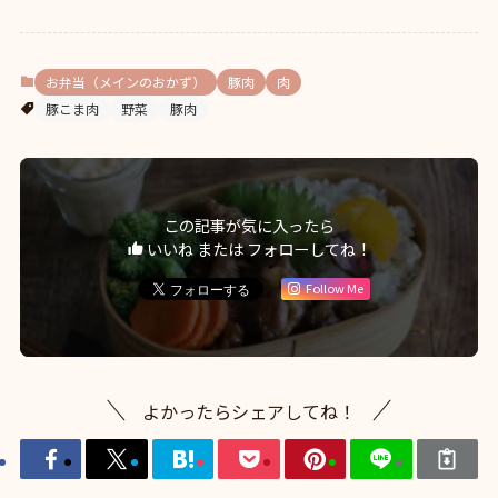
お弁当（メインのおかず）
豚肉
肉
豚こま肉
野菜
豚肉
この記事が気に入ったら
いいね または フォローしてね！
Follow Me
よかったらシェアしてね！