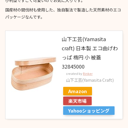
小判型ですごく可愛いのでお気に入りです。
国産材の間伐材も使用した、独自製法で製造した天然素材のエコ
パッケージなんです。
山下工芸(Yamasita
craft) 日本製 エコ曲げわ
っぱ 楕円 小 被蓋
32845000
created by
Rinker
山下工芸(Yamasita Craft)
Amazon
楽天市場
Yahooショッピング