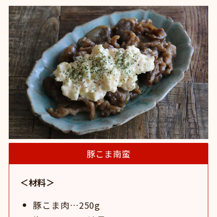
豚こま南蛮
＜材料＞
豚こま肉…250g