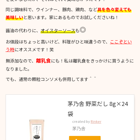
同じ調味料で、ウインナー、豚肉、鶏肉、など
具を色々変えても
美味しい
と思います。家にあるものでお試しくださいね！
◎
醤油の代わりに、
オイスターソース
も
お値段はちょっと高いけど、料理がひと味違うので、
ここぞとい
う時
にオススメです！笑
離乳食
無添加なので、
にも！私は離乳食をきっかけに買うように
なりました。
でも、通常の顆粒コンソメも併用してます＾＾
茅乃舎 野菜だし 8g×24
袋
created by
Rinker
茅乃舎