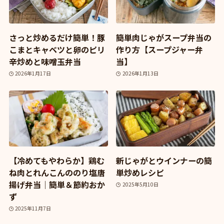
さっと炒めるだけ簡単！豚
簡単肉じゃがスープ弁当の
こまとキャベツと卵のピリ
作り方【スープジャー弁
辛炒めと味噌玉弁当
当】
2026年1月17日
2026年1月13日
【冷めてもやわらか】鶏む
新じゃがとウインナーの簡
ね肉とれんこんののり塩唐
単炒めレシピ
揚げ弁当｜簡単＆節約おか
2025年5月10日
ず
2025年11月7日