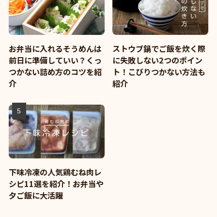
お弁当に入れるそうめんは
ストウブ鍋でご飯を炊く際
前日に準備していい？くっ
に失敗しない2つのポイン
つかない詰め方のコツを紹
ト！こびりつかない方法も
介
紹介
下味冷凍の人気鶏むね肉レ
シピ11選を紹介！お弁当や
夕ご飯に大活躍