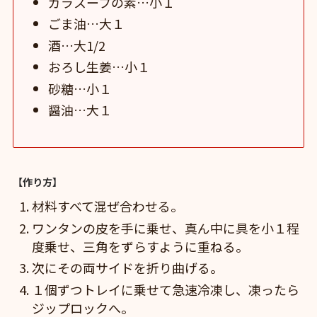
ガラスープの素…小１
ごま油…大１
酒…大1/2
おろし生姜…小１
砂糖…小１
醤油…大１
【作り方】
材料すべて混ぜ合わせる。
ワンタンの皮を手に乗せ、真ん中に具を小１程
度乗せ、三角をずらすように重ねる。
次にその両サイドを折り曲げる。
１個ずつトレイに乗せて急速冷凍し、凍ったら
ジップロックへ。