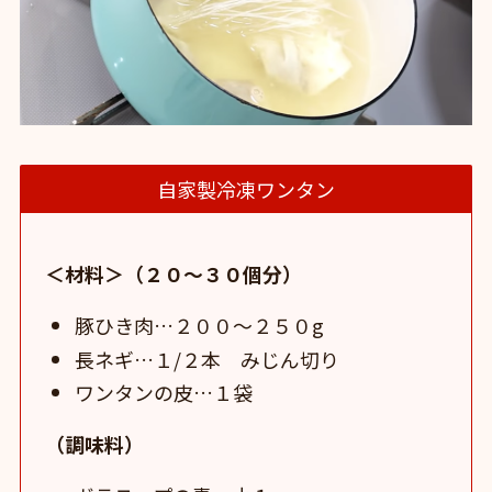
自家製冷凍ワンタン
＜材料＞（２０～３０個分）
豚ひき肉…２００～２５０g
長ネギ…１/２本 みじん切り
ワンタンの皮…１袋
（調味料）