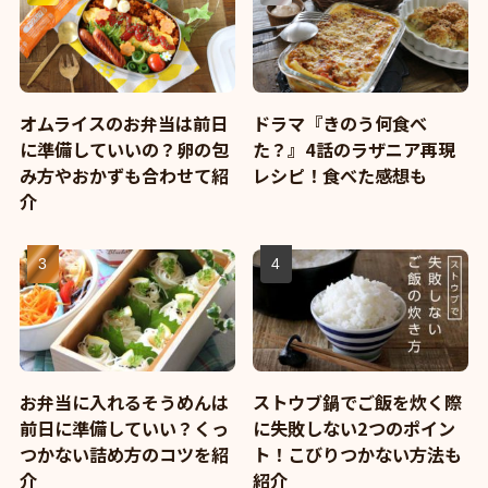
オムライスのお弁当は前日
ドラマ『きのう何食べ
に準備していいの？卵の包
た？』4話のラザニア再現
み方やおかずも合わせて紹
レシピ！食べた感想も
介
お弁当に入れるそうめんは
ストウブ鍋でご飯を炊く際
前日に準備していい？くっ
に失敗しない2つのポイン
つかない詰め方のコツを紹
ト！こびりつかない方法も
介
紹介