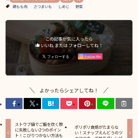
鶏もも肉
さつまいも
しめじ
野菜
この記事が気に入ったら
いいね または フォローしてね！
Follow Me
よかったらシェアしてね！
ストウブ鍋でご飯を炊く際
ポリポリ食感がたまらな
に失敗しない2つのポイン
い！スナップえんどうのツ
ト！こびりつかない方法も