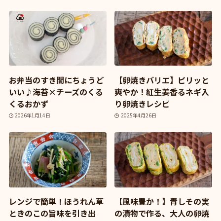
お弁当のすき間にちょうど
【卵焼きバリエ】ピリッと
いい♪海苔×チーズのくる
爽やか！紅生姜香るネギ入
くるおかず
り卵焼きレシピ
2026年1月14日
2025年4月26日
レンジで簡単！ほうれん草
【風味豊か！】青しその実
ときのこの旨味を引き出
の漬物で作る、大人の卵焼