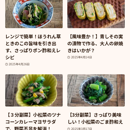
レンジで簡単！ほうれん草
【風味豊か！】青しその実
ときのこの旨味を引き出
の漬物で作る、大人の卵焼
す、さっぱりポン酢和えレ
きはいかが？
シピ
2025年4月14日
2025年4月26日
【３分副菜】小松菜のツナ
【3分副菜】さっぱり美味
コーンカレーマヨサラダ
しい！小松菜のごま酢和え
で、野菜不足を解消！
2025年3月17日