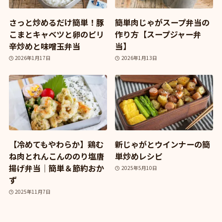
さっと炒めるだけ簡単！豚
簡単肉じゃがスープ弁当の
こまとキャベツと卵のピリ
作り方【スープジャー弁
辛炒めと味噌玉弁当
当】
2026年1月17日
2026年1月13日
【冷めてもやわらか】鶏む
新じゃがとウインナーの簡
ね肉とれんこんののり塩唐
単炒めレシピ
揚げ弁当｜簡単＆節約おか
2025年5月10日
ず
2025年11月7日