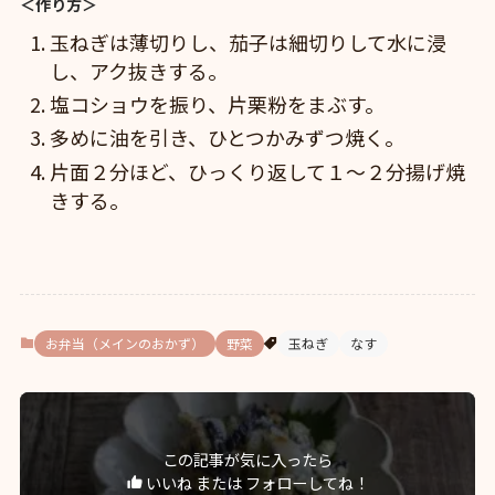
＜作り方＞
玉ねぎは薄切りし、茄子は細切りして水に浸
し、アク抜きする。
塩コショウを振り、片栗粉をまぶす。
多めに油を引き、ひとつかみずつ焼く。
片面２分ほど、ひっくり返して１〜２分揚げ焼
きする。
お弁当（メインのおかず）
野菜
玉ねぎ
なす
この記事が気に入ったら
いいね または フォローしてね！