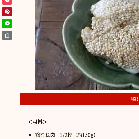
鶏
＜材料＞
鶏むね肉…1/2枚（約150g）