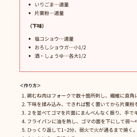
いりごま…適量
片栗粉…適量
（下味）
塩コショウ…適量
おろしショウガ…小1/2
酒・しょうゆ…各大1/2
＜作り方＞
鶏むね肉はフォークで数十箇所刺し、繊維に直角
下味を揉み込み、できれば暫く置いてから片栗粉
２を並べてゴマを片面にまんべんなく振り、手で
フライパンに油を熱し、ゴマの面を下にして弱〜
ひっくり返して1~2分、弱火で火が通るまで焼く