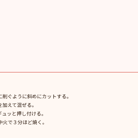
に削ぐように斜めにカットする。
を加えて混ぜる。
ギュッと押し付ける。
中火で３分ほど焼く。
。