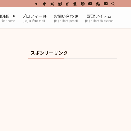
HOME
プロフィール
お問い合わせ
調理アイテム
n-ifont-home
jic jin-ifont-mail
jic jin-ifont-pencil
jic jin-ifont-folkspoon
スポンサーリンク