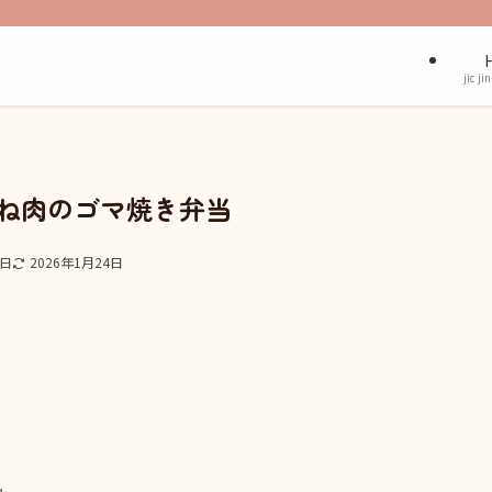
jic ji
むね肉のゴマ焼き弁当
9日
2026年1月24日