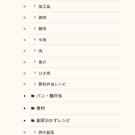
加工品
鶏肉
豚肉
牛肉
肉
魚介
ひき肉
節約弁当レシピ
パン・麺弁当
食材
副菜おかずレシピ
卵の副菜