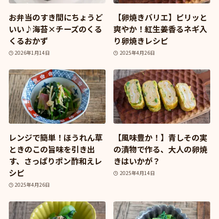
お弁当のすき間にちょうど
【卵焼きバリエ】ピリッと
いい♪海苔×チーズのくる
爽やか！紅生姜香るネギ入
くるおかず
り卵焼きレシピ
2026年1月14日
2025年4月26日
レンジで簡単！ほうれん草
【風味豊か！】青しその実
ときのこの旨味を引き出
の漬物で作る、大人の卵焼
す、さっぱりポン酢和えレ
きはいかが？
シピ
2025年4月14日
2025年4月26日