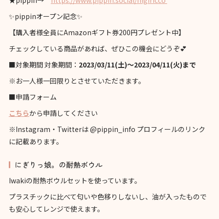
★pippin→
https://www.pippin.social/nigiricco
✨pippinオープン記念✨
【購入者様全員にAmazonギフト券200円プレゼント中】
チェックしている商品があれば、ぜひこの機会にどうぞ💕
■対象期間 対象期間：
2023/03/11(土)～2023/04/11(火)まで
※お一人様一回限りとさせていただきます。
■申請フォーム
こちら
から申請してください
※Instagram・Twitterは @pippin_info プロフィールのリンク
に記載あります。
にぎりっ娘。の耐熱ボウル
Iwakiの耐熱ボウルセットを使っています。
プラスチックに比べて匂いや色移りしないし、油が入ったもので
も安心してレンジで使えます。