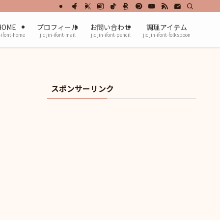
HOME
プロフィール
お問い合わせ
調理アイテム
n-ifont-home
jic jin-ifont-mail
jic jin-ifont-pencil
jic jin-ifont-folkspoon
スポンサーリンク