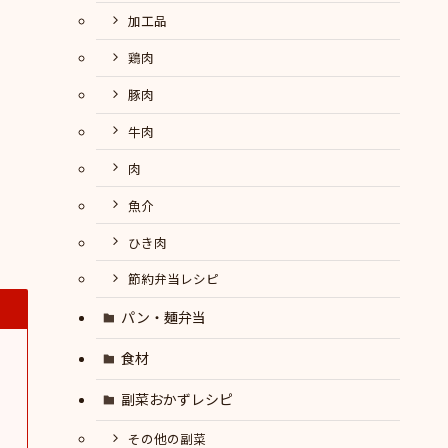
加工品
鶏肉
豚肉
牛肉
肉
魚介
ひき肉
節約弁当レシピ
パン・麺弁当
食材
副菜おかずレシピ
その他の副菜