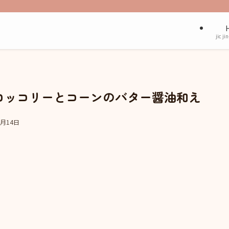
jic ji
ロッコリーとコーンのバター醤油和え
1月14日