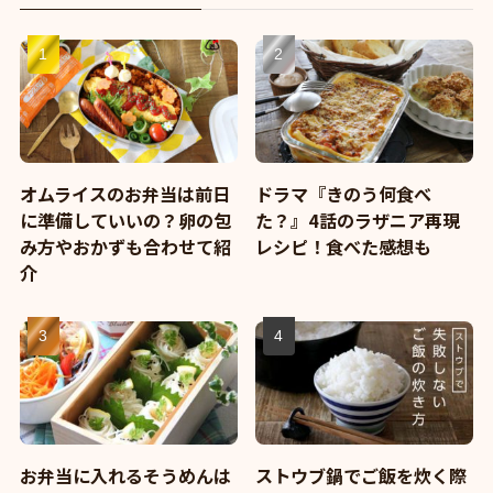
オムライスのお弁当は前日
ドラマ『きのう何食べ
に準備していいの？卵の包
た？』4話のラザニア再現
み方やおかずも合わせて紹
レシピ！食べた感想も
介
お弁当に入れるそうめんは
ストウブ鍋でご飯を炊く際