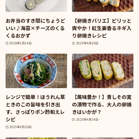
お弁当のすき間にちょうど
【卵焼きバリエ】ピリッと
いい♪海苔×チーズのくる
爽やか！紅生姜香るネギ入
くるおかず
り卵焼きレシピ
2026年1月14日
2025年4月26日
レンジで簡単！ほうれん草
【風味豊か！】青しその実
ときのこの旨味を引き出
の漬物で作る、大人の卵焼
す、さっぱりポン酢和えレ
きはいかが？
シピ
2025年4月14日
2025年4月26日