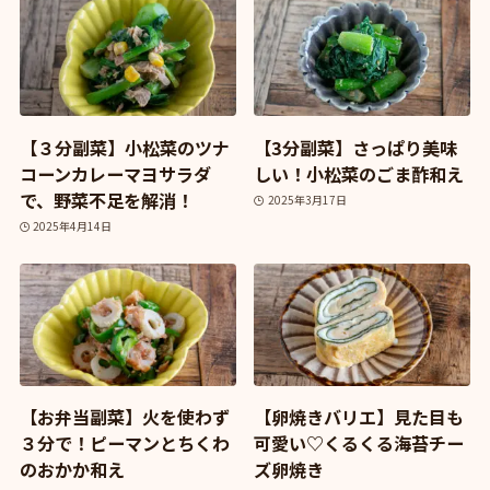
【３分副菜】小松菜のツナ
【3分副菜】さっぱり美味
コーンカレーマヨサラダ
しい！小松菜のごま酢和え
で、野菜不足を解消！
2025年3月17日
2025年4月14日
【お弁当副菜】火を使わず
【卵焼きバリエ】見た目も
３分で！ピーマンとちくわ
可愛い♡くるくる海苔チー
のおかか和え
ズ卵焼き