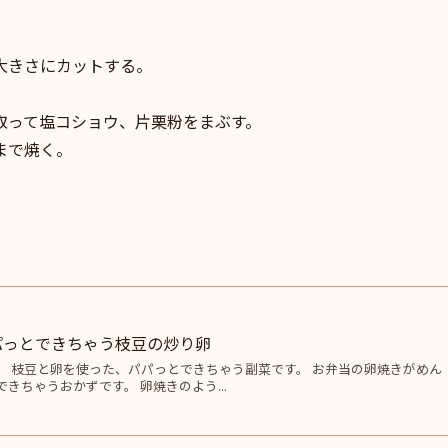
大きさにカットする。
取って塩コショウ、片栗粉をまぶす。
まで焼く。
パっとできちゃう枝豆の炒り卵
。 枝豆と卵を使った、パパっとできちゃう副菜です。 お弁当の卵焼きがめん
きちゃうおかずです。 卵焼きのよう...