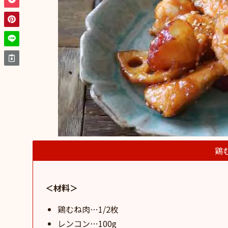
鶏
＜材料＞
鶏むね肉…1/2枚
レンコン…100g