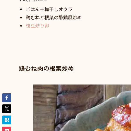
ごはん＋梅干しオクラ
鶏むねと根菜の酢鶏風炒め
枝豆炒り卵
鶏むね肉の根菜炒め