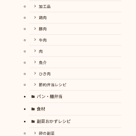
加工品
鶏肉
豚肉
牛肉
肉
魚介
ひき肉
節約弁当レシピ
パン・麺弁当
食材
副菜おかずレシピ
卵の副菜