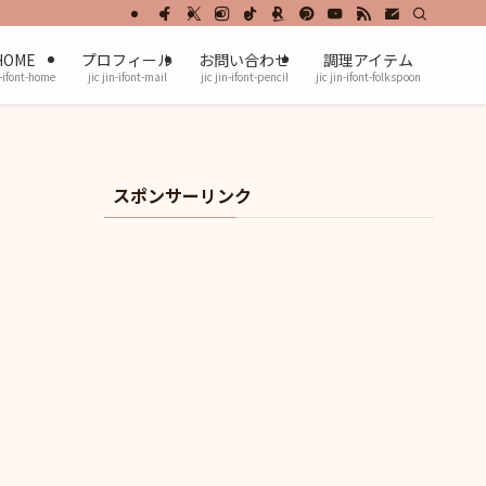
HOME
プロフィール
お問い合わせ
調理アイテム
n-ifont-home
jic jin-ifont-mail
jic jin-ifont-pencil
jic jin-ifont-folkspoon
スポンサーリンク