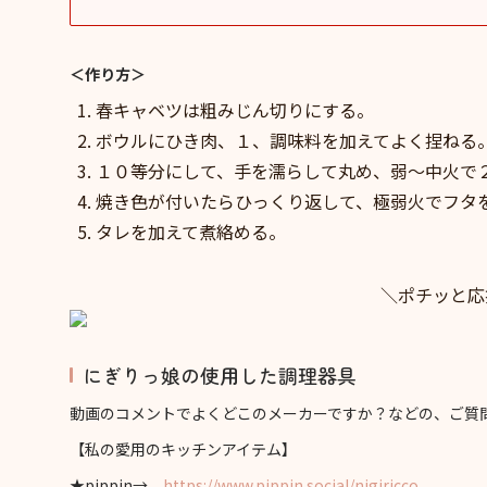
＜作り方＞
春キャベツは粗みじん切りにする。
ボウルにひき肉、１、調味料を加えてよく捏ねる
１０等分にして、手を濡らして丸め、弱〜中火で
焼き色が付いたらひっくり返して、極弱火でフタ
タレを加えて煮絡める。
＼ポチッと応
にぎりっ娘の使用した調理器具
動画のコメントでよくどこのメーカーですか？などの、ご質
【私の愛用のキッチンアイテム】
★pippin→
https://www.pippin.social/nigiricco