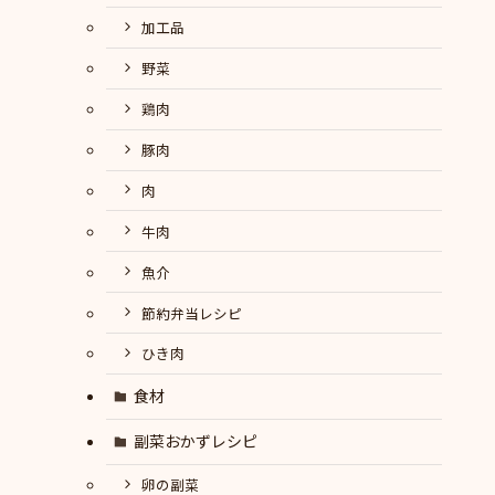
加工品
野菜
鶏肉
豚肉
肉
牛肉
魚介
節約弁当レシピ
ひき肉
食材
副菜おかずレシピ
卵の副菜