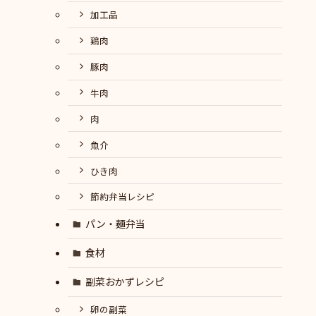
加工品
鶏肉
豚肉
牛肉
肉
魚介
ひき肉
節約弁当レシピ
パン・麺弁当
食材
副菜おかずレシピ
卵の副菜