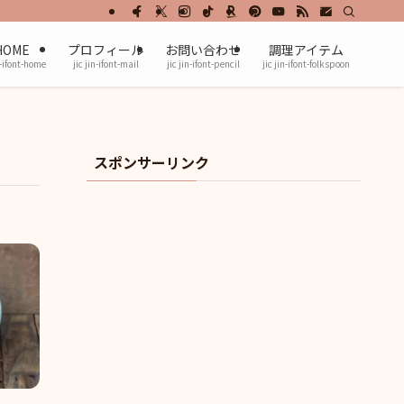
HOME
プロフィール
お問い合わせ
調理アイテム
n-ifont-home
jic jin-ifont-mail
jic jin-ifont-pencil
jic jin-ifont-folkspoon
スポンサーリンク