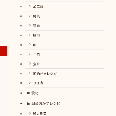
加工品
野菜
鶏肉
豚肉
肉
牛肉
魚介
節約弁当レシピ
ひき肉
食材
副菜おかずレシピ
卵の副菜