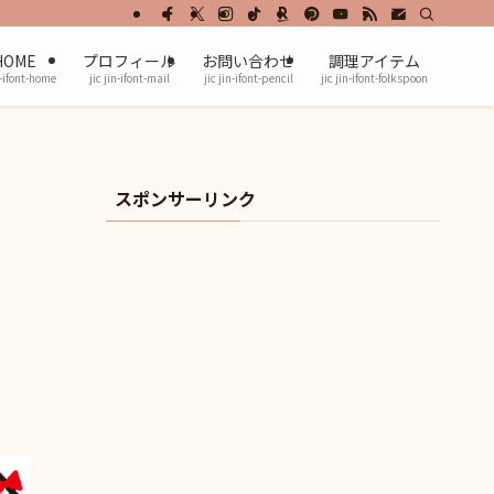
HOME
プロフィール
お問い合わせ
調理アイテム
n-ifont-home
jic jin-ifont-mail
jic jin-ifont-pencil
jic jin-ifont-folkspoon
スポンサーリンク