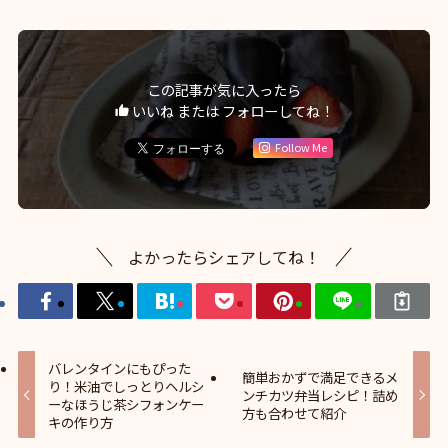
この記事が気に入ったら
いいね または フォローしてね！
Follow Me
よかったらシェアしてね！
バレンタインにもぴった
簡単おかずで満足できるメ
り！米油でしっとりヘルシ
ンチカツ弁当レシピ！詰め
ーなほうじ茶シフォンケー
方も合わせて紹介
キの作り方