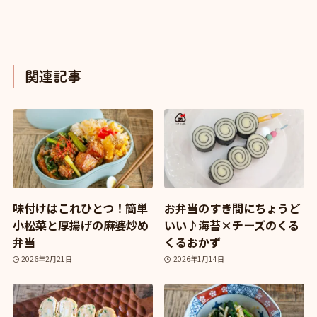
関連記事
味付けはこれひとつ！簡単
お弁当のすき間にちょうど
小松菜と厚揚げの麻婆炒め
いい♪海苔×チーズのくる
弁当
くるおかず
2026年2月21日
2026年1月14日