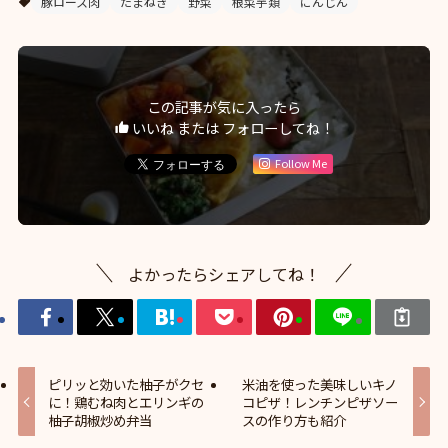
豚ロース肉
たまねぎ
野菜
根菜芋類
にんじん
この記事が気に入ったら
いいね または フォローしてね！
Follow Me
よかったらシェアしてね！
ピリッと効いた柚子がクセ
米油を使った美味しいキノ
に！鶏むね肉とエリンギの
コピザ！レンチンピザソー
柚子胡椒炒め弁当
スの作り方も紹介