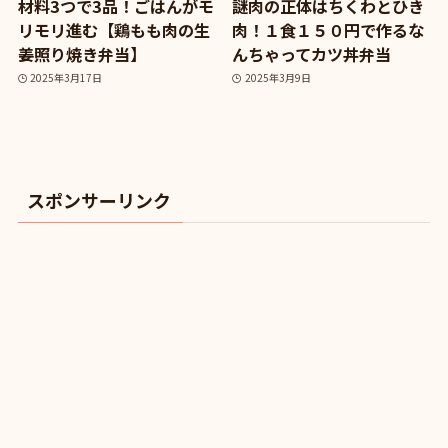
材料3つで3品！ごはんがモ
謎肉の正体はちくわとひき
リモリ進む【鶏もも肉の生
肉！１食１５０円で作るな
姜照り焼き弁当】
んちゃってカツ丼弁当
2025年3月17日
2025年3月9日
スポンサーリンク