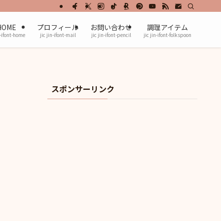
HOME
プロフィール
お問い合わせ
調理アイテム
n-ifont-home
jic jin-ifont-mail
jic jin-ifont-pencil
jic jin-ifont-folkspoon
スポンサーリンク