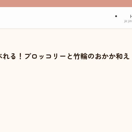
jic ji
べれる！ブロッコリーと竹輪のおかか和え