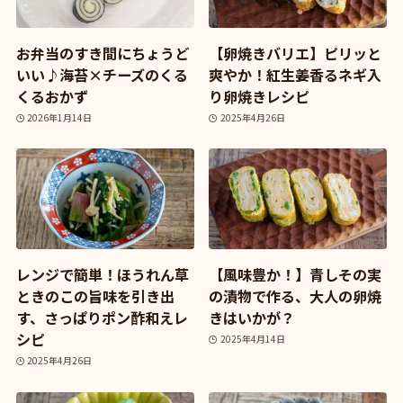
お弁当のすき間にちょうど
【卵焼きバリエ】ピリッと
いい♪海苔×チーズのくる
爽やか！紅生姜香るネギ入
くるおかず
り卵焼きレシピ
2026年1月14日
2025年4月26日
レンジで簡単！ほうれん草
【風味豊か！】青しその実
ときのこの旨味を引き出
の漬物で作る、大人の卵焼
す、さっぱりポン酢和えレ
きはいかが？
シピ
2025年4月14日
2025年4月26日