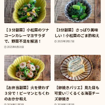
【３分副菜】小松菜のツナ
【3分副菜】さっぱり美味
コーンカレーマヨサラダ
しい！小松菜のごま酢和え
で、野菜不足を解消！
2025年3月17日
2025年4月14日
【お弁当副菜】火を使わず
【卵焼きバリエ】見た目も
３分で！ピーマンとちくわ
可愛い♡くるくる海苔チー
のおかか和え
ズ卵焼き
2024年11月2日
2024年11月2日