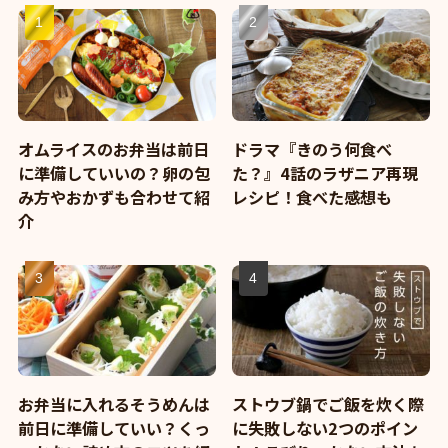
オムライスのお弁当は前日
ドラマ『きのう何食べ
に準備していいの？卵の包
た？』4話のラザニア再現
み方やおかずも合わせて紹
レシピ！食べた感想も
介
お弁当に入れるそうめんは
ストウブ鍋でご飯を炊く際
前日に準備していい？くっ
に失敗しない2つのポイン