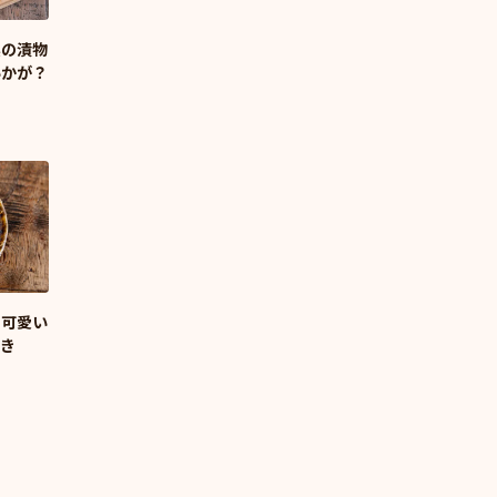
実の漬物
いかが？
も可愛い
焼き