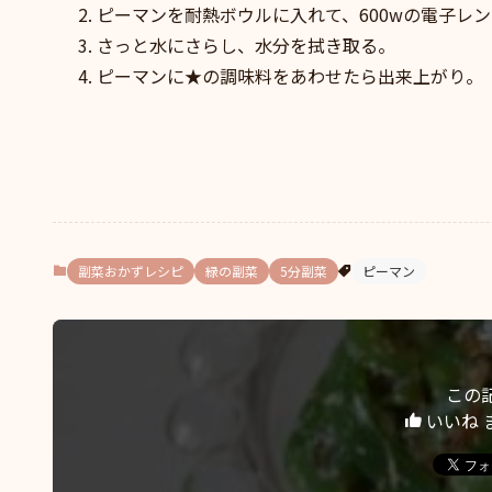
ピーマンを耐熱ボウルに入れて、600wの電子レ
さっと水にさらし、水分を拭き取る。
ピーマンに★の調味料をあわせたら出来上がり。
副菜おかずレシピ
緑の副菜
5分副菜
ピーマン
この
いいね 