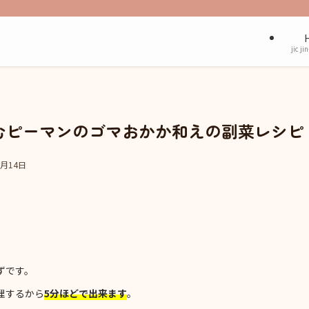
jic ji
むピーマンのゴマおかか和えの副菜レシピ
1月14日
ずです。
理するから
5分ほどで出来ます
。