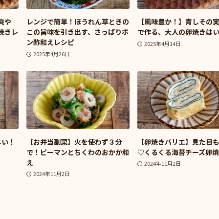
爽や
レンジで簡単！ほうれん草ときの
【風味豊か！】青しその
焼きレ
この旨味を引き出す、さっぱりポ
で作る、大人の卵焼きは
ン酢和えレシピ
2025年4月14日
2025年4月26日
しい！
【お弁当副菜】火を使わず３分
【卵焼きバリエ】見た目
で！ピーマンとちくわのおかか和
♡くるくる海苔チーズ卵
え
2024年11月2日
2024年11月2日