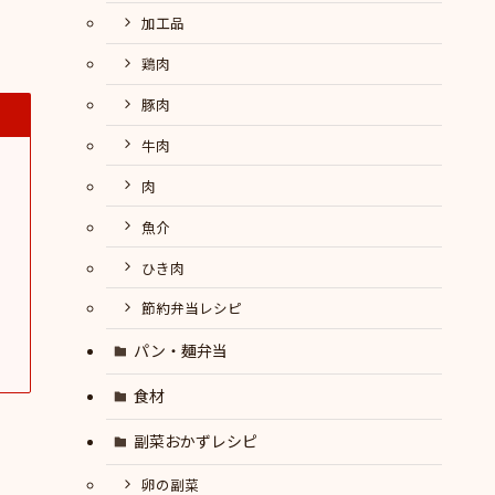
加工品
鶏肉
豚肉
牛肉
肉
魚介
ひき肉
節約弁当レシピ
パン・麺弁当
食材
副菜おかずレシピ
卵の副菜