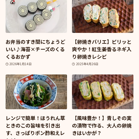
お弁当のすき間にちょうど
【卵焼きバリエ】ピリッと
いい♪海苔×チーズのくる
爽やか！紅生姜香るネギ入
くるおかず
り卵焼きレシピ
2026年1月14日
2025年4月26日
レンジで簡単！ほうれん草
【風味豊か！】青しその実
ときのこの旨味を引き出
の漬物で作る、大人の卵焼
す、さっぱりポン酢和えレ
きはいかが？