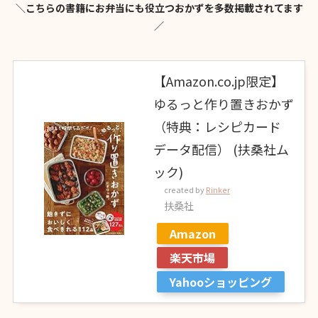
＼
こちらの書籍にお弁当にも役立つおかずを多数掲載されてます
／
【Amazon.co.jp限定】
ゆるっと作り置きおかず
（特典：レシピカード
データ配信） (扶桑社ム
ック)
created by
Rinker
扶桑社
Amazon
楽天市場
Yahooショッピング