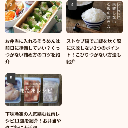
お弁当に入れるそうめんは
ストウブ鍋でご飯を炊く際
前日に準備していい？くっ
に失敗しない2つのポイン
つかない詰め方のコツを紹
ト！こびりつかない方法も
介
紹介
下味冷凍の人気鶏むね肉レ
シピ11選を紹介！お弁当や
夕ご飯に大活躍