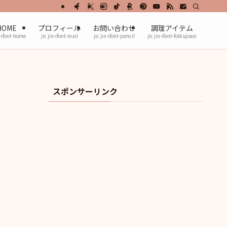
HOME
プロフィール
お問い合わせ
調理アイテム
n-ifont-home
jic jin-ifont-mail
jic jin-ifont-pencil
jic jin-ifont-folkspoon
スポンサーリンク