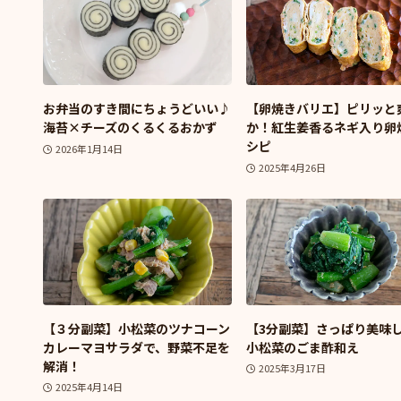
お弁当のすき間にちょうどいい♪
【卵焼きバリエ】ピリッと
海苔×チーズのくるくるおかず
か！紅生姜香るネギ入り卵
シピ
2026年1月14日
2025年4月26日
【３分副菜】小松菜のツナコーン
【3分副菜】さっぱり美味
カレーマヨサラダで、野菜不足を
小松菜のごま酢和え
解消！
2025年3月17日
2025年4月14日