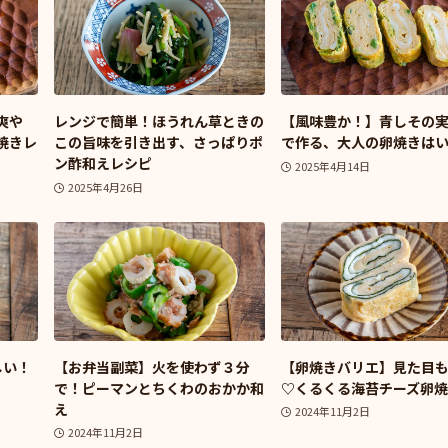
爽や
レンジで簡単！ほうれん草ときの
【風味豊か！】青しその
焼きレ
この旨味を引き出す、さっぱりポ
で作る、大人の卵焼きは
ン酢和えレシピ
2025年4月14日
2025年4月26日
しい！
【お弁当副菜】火を使わず３分
【卵焼きバリエ】見た目
で！ピーマンとちくわのおかか和
♡くるくる海苔チーズ卵
え
2024年11月2日
2024年11月2日