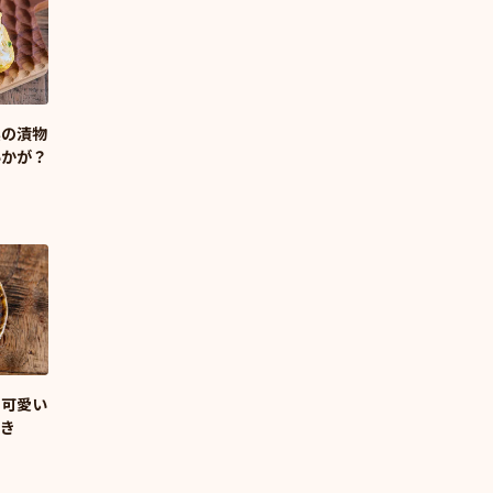
実の漬物
いかが？
も可愛い
焼き