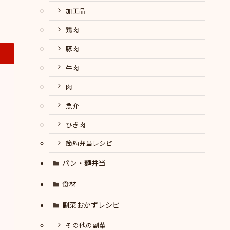
加工品
鶏肉
豚肉
牛肉
肉
魚介
ひき肉
節約弁当レシピ
パン・麺弁当
食材
副菜おかずレシピ
その他の副菜