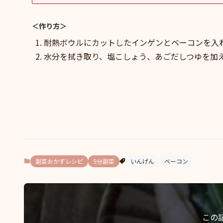
＜作り方＞
耐熱ボウルにカットしたインゲンとベーコンを入れ
水分を拭き取り、塩こしょう、あごだしつゆを加
副菜おかずレシピ
5分副菜
いんげん
ベーコン
この