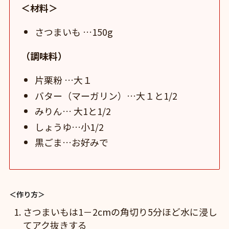
＜材料＞
さつまいも …150g
（調味料）
片栗粉 …大１
バター（マーガリン）…大１と1/2
みりん… 大1と1/2
しょうゆ…小1/2
黒ごま…お好みで
＜作り方＞
さつまいもは1－2cmの角切り5分ほど水に浸し
てアク抜きする