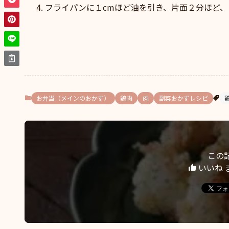
フライパンに１cmほど油を引き、片面２分ほど
お弁当（メインのおかず）
鶏肉
肉
副菜おかずレシピ
この
いいね 