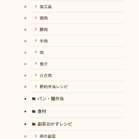
加工品
鶏肉
豚肉
牛肉
肉
魚介
ひき肉
節約弁当レシピ
パン・麺弁当
食材
副菜おかずレシピ
卵の副菜