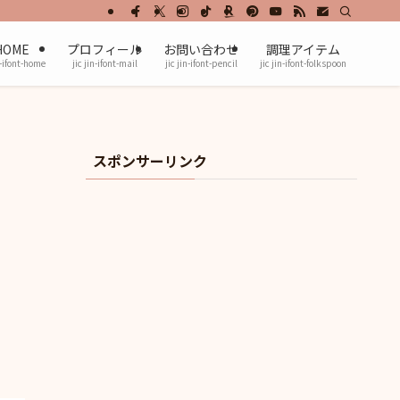
HOME
プロフィール
お問い合わせ
調理アイテム
n-ifont-home
jic jin-ifont-mail
jic jin-ifont-pencil
jic jin-ifont-folkspoon
スポンサーリンク