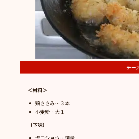
チー
＜材料＞
鶏ささみ…３本
小麦粉…大１
（下味）
塩コショウ…適量