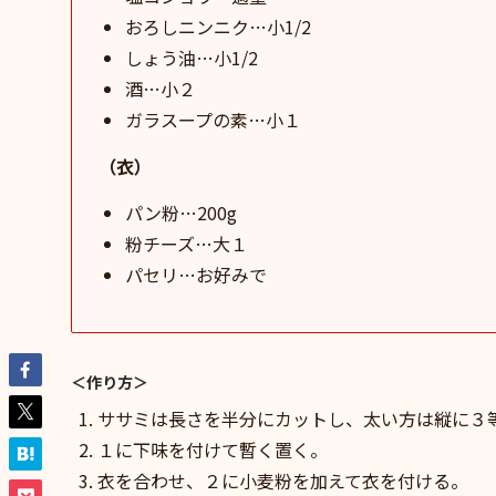
おろしニンニク…小1/2
しょう油…小1/2
酒…小２
ガラスープの素…小１
（衣）
パン粉…200g
粉チーズ…大１
パセリ…お好みで
＜作り方＞
ササミは長さを半分にカットし、太い方は縦に３
１に下味を付けて暫く置く。
衣を合わせ、２に小麦粉を加えて衣を付ける。