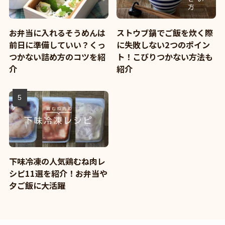
お弁当に入れるそうめんは
ストウブ鍋でご飯を炊く際
前日に準備していい？くっ
に失敗しない2つのポイン
つかない詰め方のコツを紹
ト！こびりつかない方法も
介
紹介
下味冷凍の人気鶏むね肉レ
シピ11選を紹介！お弁当や
夕ご飯に大活躍