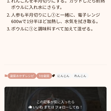
れんこんを半月切りにする。カットしたら耐熱
ボウルに入れ水にさらす。
人参も半月切りにし①と一緒に、電子レンジ
600wで1分半ほど加熱し、水気を拭き取る。
ボウルに①と調味料すべて加えて混ぜる。
副菜おかずレシピ
5分副菜
にんじん
れんこん
この記事が気に入ったら
いいね または フォローしてね！