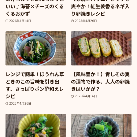
いい♪海苔×チーズのくる
爽やか！紅生姜香るネギ入
くるおかず
り卵焼きレシピ
2026年1月14日
2025年4月26日
レンジで簡単！ほうれん草
【風味豊か！】青しその実
ときのこの旨味を引き出
の漬物で作る、大人の卵焼
す、さっぱりポン酢和えレ
きはいかが？
シピ
2025年4月14日
2025年4月26日